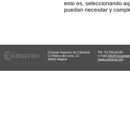
esto es, seleccionando aq
puedan necesitar y comple
Consejo Superior de Cámaras
Tel.: 91.590.69.00
C/ Ribera del Loira, 12
e-mail:
info@cscamara
28042 Madrid
www.camaras.org